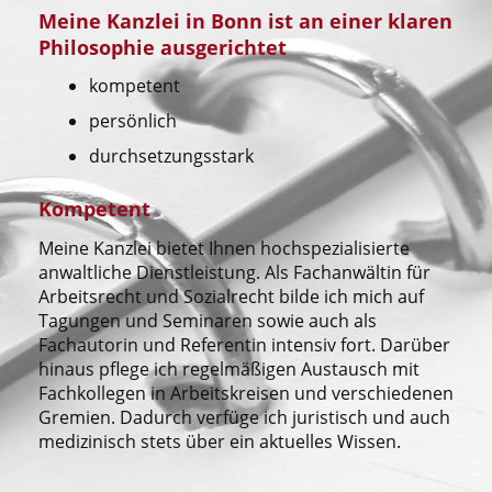
Meine Kanzlei in Bonn ist an einer klaren
Philosophie ausgerichtet
kompetent
persönlich
durchsetzungsstark
Kompetent
Meine Kanzlei bietet Ihnen hochspezialisierte
anwaltliche Dienstleistung. Als Fachanwältin für
Arbeitsrecht und Sozialrecht bilde ich mich auf
Tagungen und Seminaren sowie auch als
Fachautorin und Referentin intensiv fort. Darüber
hinaus pflege ich regelmäßigen Austausch mit
Fachkollegen in Arbeitskreisen und verschiedenen
Gremien. Dadurch verfüge ich juristisch und auch
medizinisch stets über ein aktuelles Wissen.