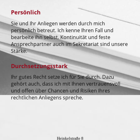
Persönlich
Sie und Ihr Anliegen werden durch mich
persönlich betreut. Ich kenne Ihren Fall und
bearbeite ihn selbst. Kontinuität und feste
Ansprechpartner auch im Sekretariat sind unsere
Stärke.
Durchsetzungsstark
Ihr gutes Recht setze ich für Sie durch. Dazu
gehört auch, dass ich mit Ihnen vertrauensvoll
und offen über Chancen und Risiken Ihres
rechtlichen Anliegens spreche.
Heinkelstraße 8